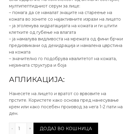
мултипептидниот серум за лице:
– помага да се намалат знаците на стареење на
кожата во зоните со најактивните изрази на лицето
– ја зголемува хидратацијата на кожата и ги штити
клетките од губење на влагата
– ја намалува видливоста на мрежата од фини брчки
предизвикани од дехидрација и намалена цврстина
на кожата
– значително го подобрува квалитетот на кожата,
нејзината структура и боја
АПЛИКАЦИЈА:
Нанесете на лицето и вратот со врвовите на
прстите. Користете како основа пред нанесување
крем или како посебен производ за нега 1-2 пати на
ден.
Мулти-пептиден серум за лице количина
ДОДАЈ ВО КОШНИЦА