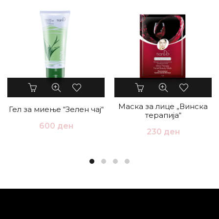
Маска за лице „Винска
Гел за миење “Зелен чај“
терапија“
600
ден
230
ден