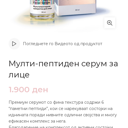
Погледнете го Видеото од продуктот
Мулти-пептиден серум за
лице
1.900
ден
Премиум серумот со фина текстура содржи 6
“паметни пептиди”, кои се нарекуваат состојки на
иднината поради нивните одлични својства и многу
ефикасен комплекс за нега.
Благодарение на комплексот од активни состојки,