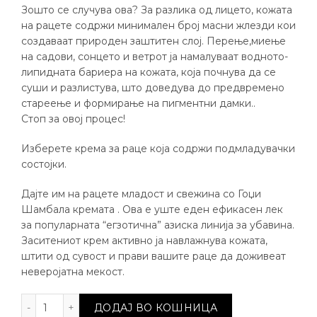
Зошто се случува ова? За разлика од лицето, кожата
на рацете содржи минимален број масни жлезди кои
создаваат природен заштитен слој. Перење,миење
на садови, сонцето и ветрот ја намалуваат водното-
липидната бариера на кожата, која почнува да се
суши и разлистува, што доведува до предвремено
стареење и формирање на пигментни дамки..
Стоп за овој процес!
Изберете крема за раце која содржи подмладувачки
состојки.
Дајте им на рацете младост и свежина со Гоџи
Шамбала кремата . Ова е уште еден ефикасен лек
за популарната “егзотична” азиска линија за убавина.
Заситениот крем активно ја навлажнува кожата,
штити од сувост и прави вашите раце да доживеат
неверојатна мекост.
Крема за раце - Гоџи Шамбала, 80гр количина
ДОДАЈ ВО КОШНИЦА