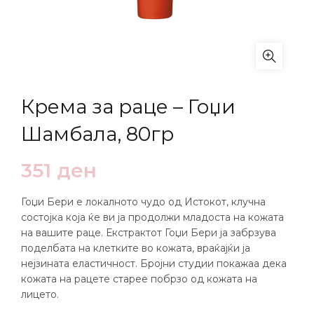
Крема за раце – Гоџи
Шамбала, 80гр
351
ден
Гоџи Бери е локалното чудо од Истокот, клучна
состојка која ќе ви ја продолжи младоста на кожата
на вашите раце. Екстрактот Гоџи Бери ја забрзува
поделбата на клетките во кожата, враќајќи ја
нејзината еластичност. Бројни студии покажаа дека
кожата на рацете старее побрзо од кожата на
лицето.