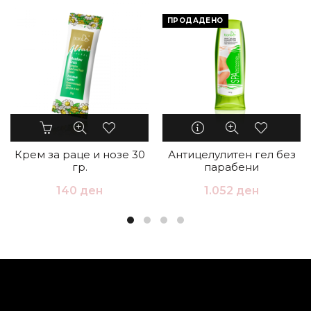
ПРОДАДЕНО
Крем за раце и нозе 30
Антицелулитен гел без
гр.
парабени
140
ден
1.052
ден