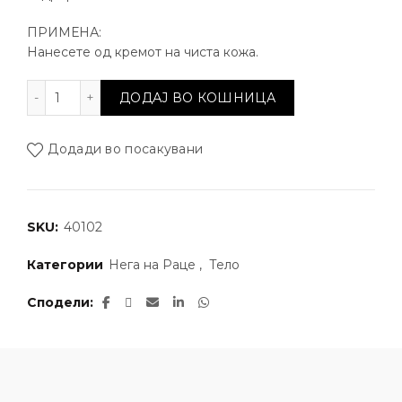
ПРИМЕНА:
Нанесете од кремот на чиста кожа.
Регенеративна крема за раце со екстракт од Алое 
ДОДАЈ ВО КОШНИЦА
Додади во посакувани
SKU:
40102
Категории
Нега на Раце
,
Тело
Сподели