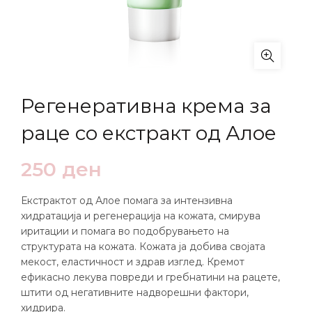
Регенеративна крема за
раце со екстракт од Алое
250
ден
Екстрактот од Алое помага за интензивна
хидратација и регенерација на кожата, смирува
иритации и помага во подобрувањето на
структурата на кожата. Кожата ја добива својата
мекост, еластичност и здрав изглед. Кремот
ефикасно лекува повреди и гребнатини на рацете,
штити од негативните надворешни фактори,
хидрира.