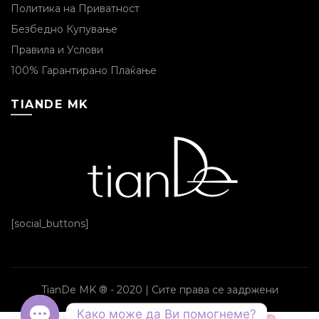
Политика на Приватност
Безбедно Купување
Правила и Услови
100% Гарантирано Плаќање
TIANDE MK
[social_buttons]
TianDe MK ® - 2020 | Сите права се задржени
Како може да Ви помогнеме?