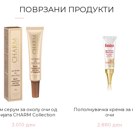
ПОВРЗАНИ ПРОДУКТИ
м серум за околу очи од
Пополнувачка крема за 
ијата CHARM Collection
очи
3.010
ден
2.880
ден