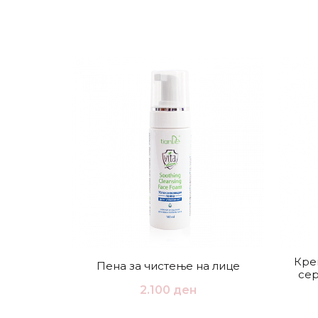
Кре
Пена за чистење на лице
сер
2.100
ден