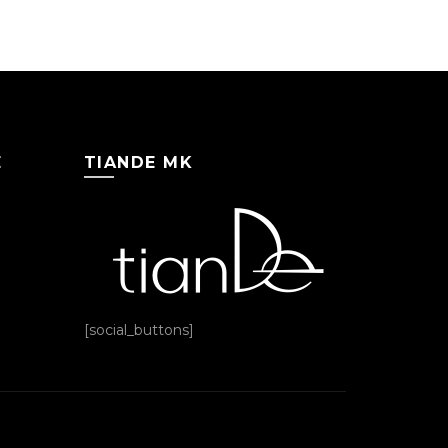
Е
TIANDE MK
[social_buttons]