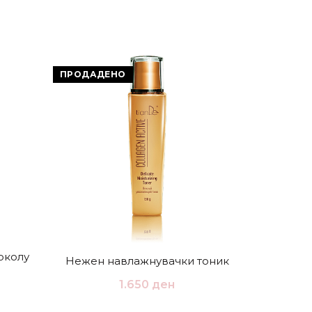
ПРОДАДЕНО
ПРОДАД
околу
Нежен навлажнувачки тоник
Гел
1.650
ден