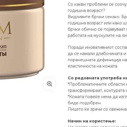
Со какви проблеми се соочу
годишна возраст?
Видливите брчки секако. Брч
годишна возраст или како ш
брчки обично се појавуваат 
работата на мускулите на ли
Поради иновативниот соста
да се намали длабочината и 
поранешната дефиниција на 
еластичноста на кожата.
Со редовната употреба н
*Проблематичните области н
трансформираат, контурата 
*Кожата повеќе нема да изгл
биде подобрен.
Лицето ќе зрачи со свежина
Начин на користење: