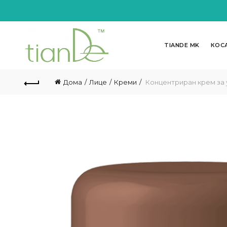
TIANDE MK
КОС
Дома
Лице
Креми
Концентриран крем за у