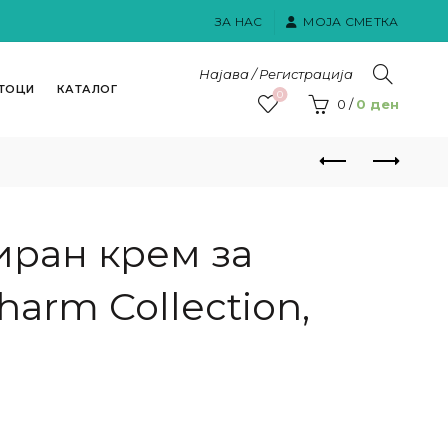
ЗА НАС
МОЈА СМЕТКА
Најава / Регистрација
ТОЦИ
КАТАЛОГ
0
0
/
0
ден
ран крем за
arm Collection,