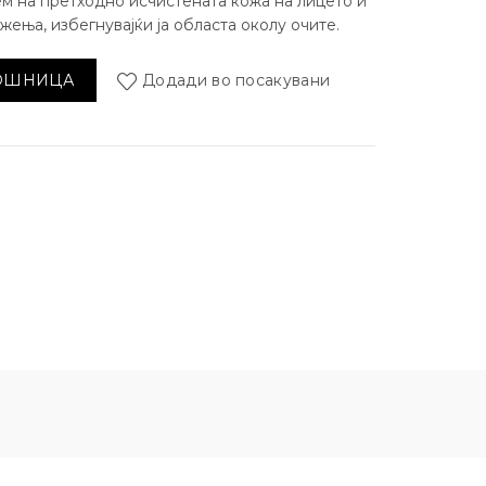
м на претходно исчистената кожа на лицето и
ења, избегнувајќи ја областа околу очите.
бавина Charm Collection, 50г. количина
КОШНИЦА
Додади во посакувани