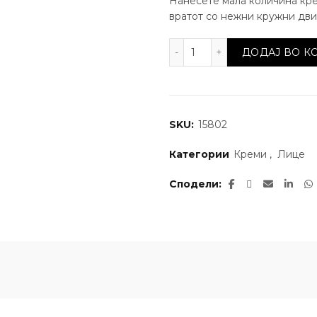
Нанесете мала количина кре
вратот со нежни кружни движ
Концентриран крем за у
ДОДАЈ ВО 
SKU:
15802
Категории
Креми
,
Лице
Сподели