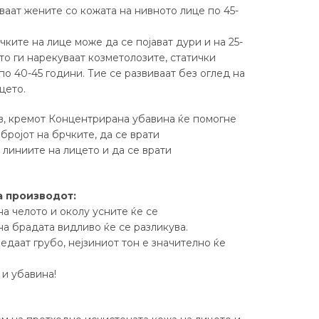
ваат жените со кожата на нивното лице по 45-
ките на лице може да се појават дури и на 25-
то ги нарекуваат козметолозите, статички
по 40-45 години. Тие се развиваат без оглед на
цето.
в, кремот Концентрирана убавина ќе помогне
бројот на брчките, да се врати
линиите на лицето и да се врати
а производот:
а челото и околу усните ќе се
на брадата видливо ќе се разликува.
едаат грубо, нејзиниот тон е значително ќе
 и убавина!