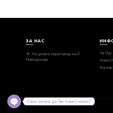
ЗА НАС
ИНФ
За Нас
На целата територија на Р
Македонија
Новост
Контак
Како може да Ви помогнеме?
OPEN CHATY