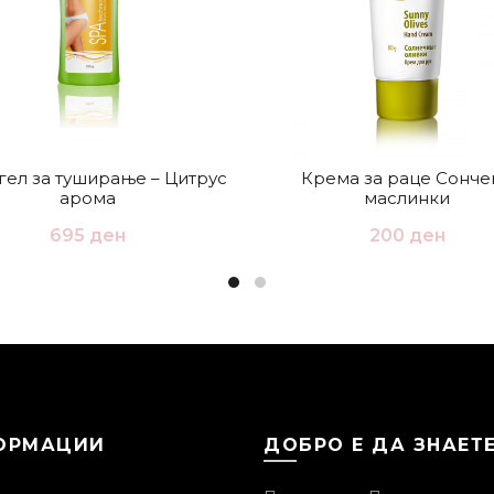
гел за туширање – Цитрус
Крема за раце Сонче
арома
маслинки
695
ден
200
ден
ОРМАЦИИ
ДОБРО Е ДА ЗНАЕТ