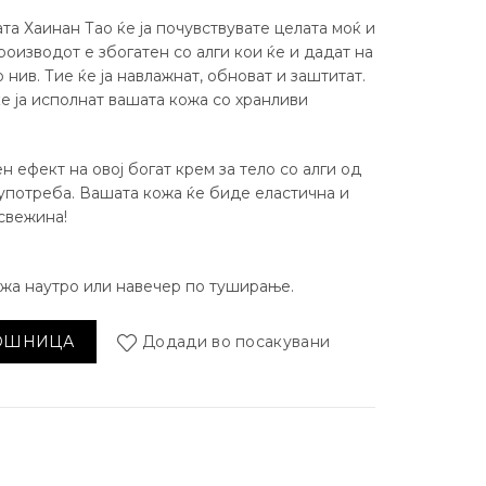
та Хаинан Тао ќе ја почувствувате целата моќ и
роизводот е збогатен со алги кои ќе и дадат на
 нив. Тие ќе ja навлажнат, обноват и заштитат.
е ја исполнат вашата кожа со хранливи
н ефект на овој богат крем за тело со алги од
 употреба. Вашата кожа ќе биде еластична и
 свежина!
жа наутро или навечер по туширање.
и Алги количина
КОШНИЦА
Додади во посакувани