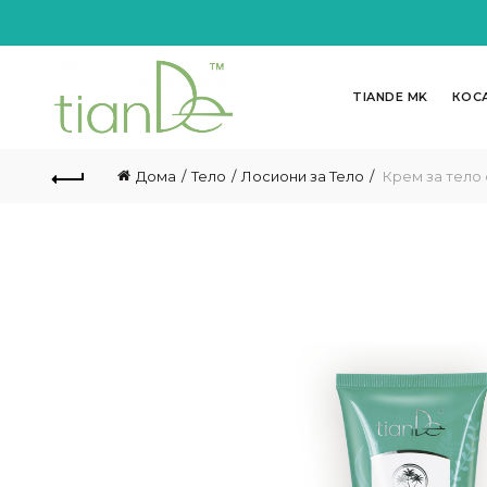
TIANDE MK
КОС
Дома
Тело
Лосиони за Тело
Крем за тело 