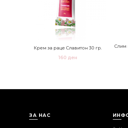
Слим 
Крем за раце Славитон 30 гр.
160
ден
ЗА НАС
ИНФ