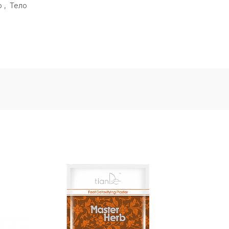
о
,
Тело