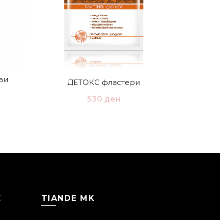
ви
ДЕТОКС фластери
Змис
530
ден
Е
TIANDE MK