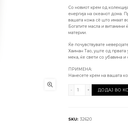
Со новиот крем од колекција
енергија на океанот дома. П
вашата кожа сè што имаат во
Богатите масла и витамини ќ
материи.
Ќе почувствувате неверојате
Хаинан Тао, уште од првата
мека, ќе свети со убавина и
ПРИМЕНА:
Нанесете крем на вашата ко
Крем за тело од Морск
ДОДАЈ ВО 
SKU:
32620