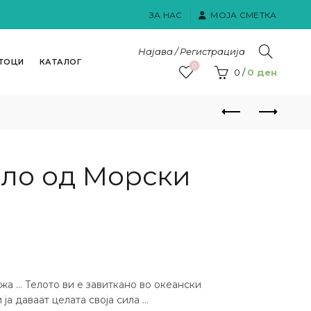
ЗА НАС
МОЈА СМЕТКА
Најава / Регистрација
ТОЦИ
КАТАЛОГ
0
0
/
0
ден
ело од Морски
жа … Телото ви е завиткано во океански
 ја даваат целата своја сила …