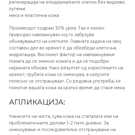
регенерација на епидермалните клетки без видливо
лупење
мека и еластична кожа
Производот содржи 30% уреа. Таа е моќен
природен навлажнувач кој го забрзува
обновувањето на клетките. Главната задача на овој
составен дел во кремот е да обезбеди клеточна
хидратација. Високиот фактор на навлажнување
помага да се омекне кожата и да се подобри
нејзината обнова. Како резултат од користењето на
кремот, грубата кожа се омекнува, а калусите
полесно се отстрануваат. Со редовна употреба, ќе
помогне вашата кожа за кратко време да стане мека.
АПЛИКАЦИЈА:
Нанесете на чиста, сува кожа на стапалата или на
проблематичните делови 1–2 пати дневно. За
омекнување и последователно отстранување на