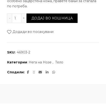
особено зацврстена кожа, правете бањи за стапала
по потреба.
Крем за стапала со 30% уреа за пукнатини и жуљев
ДОДАЈ ВО КОШНИЦА
Додади во посакувани
SKU:
46903-2
Категории
Нега на Нозе
,
Тело
Сподели