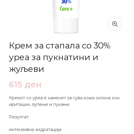
Крем за стапала со 30%
уреа за пукнатини и
жуљеви
615
ден
Кремот со уреа е наменет за сува кожа склона кон
иритации, лупење и пукање.
Резултат:
интензивна хидратација