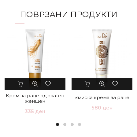
ПОВРЗАНИ ПРОДУКТИ
Крем за раце од златен
Змиска крема за раце
женшен
580
ден
335
ден