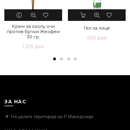
Крем за околу очи
Гел за лице
против брчки Женфеи
30 гр.
655
ден
1.215
ден
ЗА НАС
На целата територија на Р Македонија