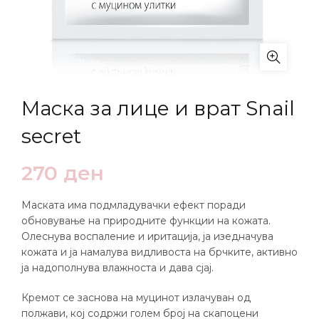
Маска за лице и врат Snail
secret
270
ден
Маската има подмладувачки ефект поради
обновување на природните функции на кожата.
Олеснува воспаление и иритација, ја изедначува
кожата и ја намалува видливоста на брчките, активно
ја надополнува влажноста и дава сјај.
Кремот се заснова на муцинот излачуван од
полжави, кој содржи голем број на скапоцени