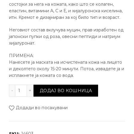
состојки за нега на кожата, како што се колаген,
еластин, витамини А, С и Е, и хијалуронска киселина,
итн. Кремот е дизајниран за кој било тип и возраст.
Неговиот состав вклучува муцин, прав изработен од
јапонски пупки од роза, овесни пептиди и натриум
хијалуронат.
ПРИМЕНА:
Нанесете ја маската на исчистената кожа на лицето
и деколтето околу 15-20 минути. Потоа, извадете ја и
исплакнете ја кожата со вода.
Маска за лице и врат Snail secret количина
ДОДАЈ ВО КОШНИЦА
Додади во посакувани
SKU:
14603