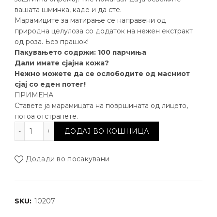
вашата шминка, каде и да сте.
Марамиците за матирање се направени од
природна целулоза со додаток на нежен екстракт
од роза. Без прашок!
Пакувањето содржи: 100 парчиња
Дали имате сјајна кожа?
Нежно можете да се ослободите од масниот
сјај со еден потег!
ПРИМЕНА:
Ставете ја марамицата на површината од лицето,
потоа отстранете.
Нежни марамчиња за лице од роза количина
ДОДАЈ ВО КОШНИЦА
Додади во посакувани
SKU:
10207