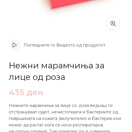
Погледнете го Видеото од продуктот
Нежни марамчиња за
лице од роза
435
ден
Нежните марамчиња за лице со роза веднаш ги
отстрануваат сјајот, нечистотијата и бактериите од
површината на кожата (вклучително и бактерии кои
можат да растат кога се носи респираторна
заштитна опрема). Тие помагаат да ја освежите