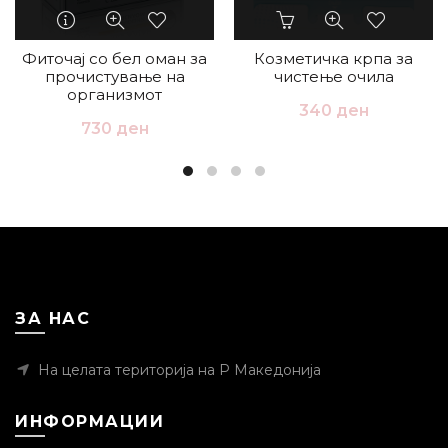
Фиточај со бел оман за
Козметичка крпа за
прочистување на
чистење очила
организмот
340
ден
730
ден
ЗА НАС
На целата територија на Р Македонија
ИНФОРМАЦИИ