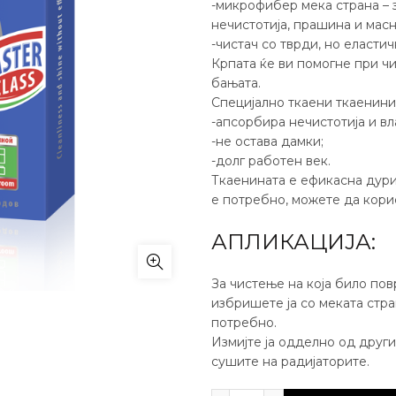
-микрофибер мека страна – 
нечистотија, прашина и масн
-чистач со тврди, но еласти
Крпата ќе ви помогне при чи
бањата.
Специјално ткаени ткаенини
-апсорбира нечистотија и вл
-не остава дамки;
-долг работен век.
Ткаенината е ефикасна дури
е потребно, можете да кори
АПЛИКАЦИЈА:
За чистење на која било пов
избришете ја со меката стра
потребно.
Измијте ја одделно од другит
сушите на радијаторите.