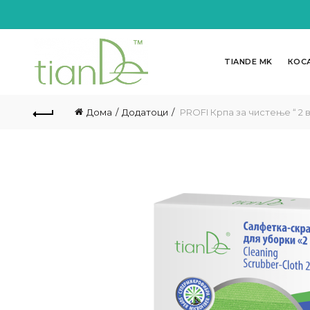
TIANDE MK
КОС
Дома
Додатоци
PROFI Крпа за чистење “ 2 во