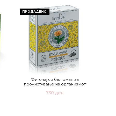
ПРОДАДЕНО
ПРОДАД
Фиточај со бел оман за
Фиточај 
прочистување на организмот
о
730
ден