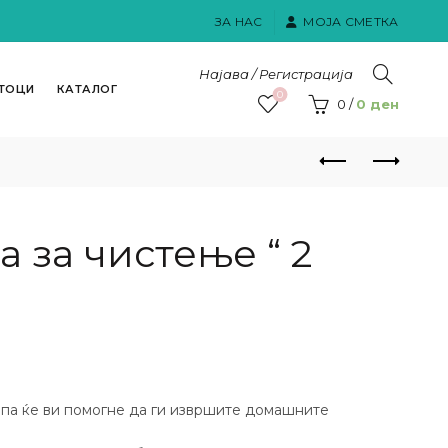
ЗА НАС
МОЈА СМЕТКА
Најава / Регистрација
ТОЦИ
КАТАЛОГ
0
0
/
0
ден
 за чистење “ 2
па ќе ви помогне да ги извршите домашните