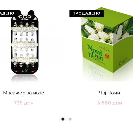
АДЕНО
ПРОДАДЕНО
Масажер за нозе
Чај Нони
735
ден
5.660
ден