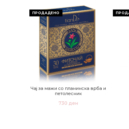
ПРОДАДЕНО
ПРОД
Чај за мажи со планинска врба и
петолесник
730
ден