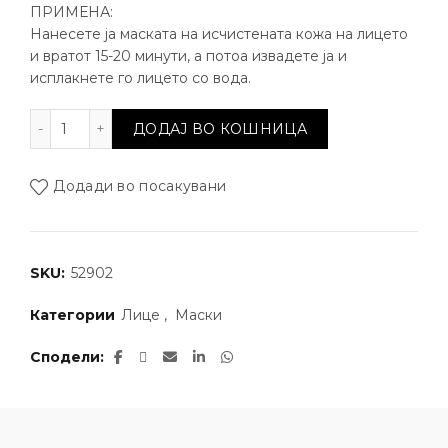
ПРИМЕНА:
Нанесете ја маската на исчистената кожа на лицето
и вратот 15-20 минути, а потоа извадете ја и
исплакнете го лицето со вода.
Ревитализирачка маска за лице и врат “ Линчи“ кол
ДОДАЈ ВО КОШНИЦА
Додади во посакувани
SKU:
52902
Категории
Лице
,
Маски
Сподели