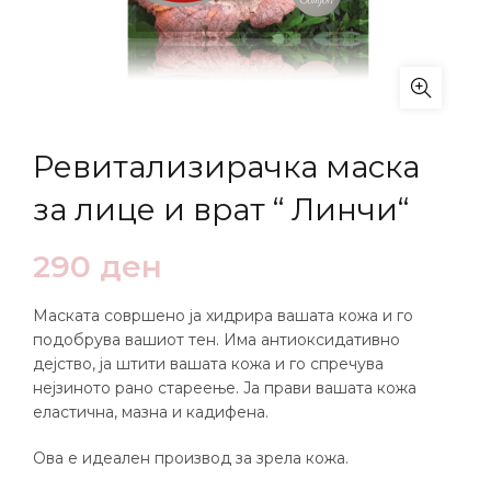
Ревитализирачка маска
за лице и врат “ Линчи“
290
ден
Маската совршено ја хидрира вашата кожа и го
подобрува вашиот тен. Има антиоксидативно
дејство, ја штити вашата кожа и го спречува
нејзиното рано стареење. Ја прави вашата кожа
еластична, мазна и кадифена.
Ова е идеален производ за зрела кожа.