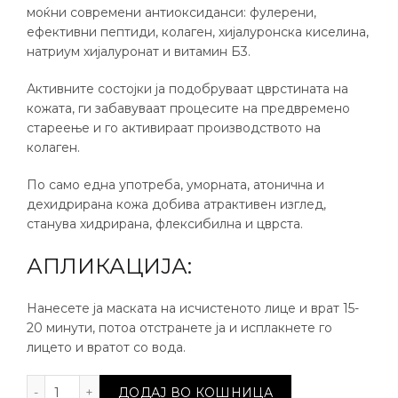
моќни современи антиоксиданси: фулерени,
ефективни пептиди, колаген, хијалуронска киселина,
натриум хијалуронат и витамин Б3.
Активните состојки ја подобруваат цврстината на
кожата, ги забавуваат процесите на предвремено
стареење и го активираат производството на
колаген.
По само една употреба, уморната, атонична и
дехидрирана кожа добива атрактивен изглед,
станува хидрирана, флексибилна и цврста.
АПЛИКАЦИЈА:
Нанесете ја маската на исчистеното лице и врат 15-
20 минути, потоа отстранете ја и исплакнете го
лицето и вратот со вода.
Маска за обновување на лице и врат количина
ДОДАЈ ВО КОШНИЦА