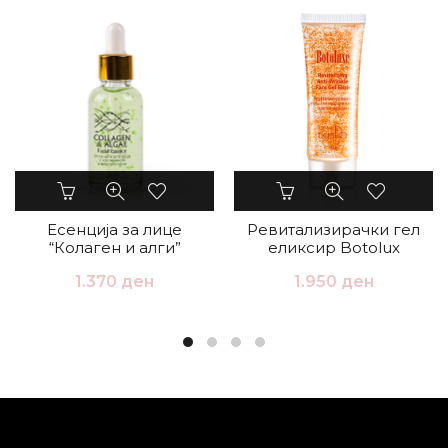
Есенција за лице
Ревитализирачки гел
“Колаген и алги”
еликсир Botolux
1.370
ден
1.950
ден