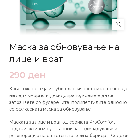
Маска за обновување на
лице и врат
290
ден
Кога кожата ќе ја изгуби еластичноста и ќе почне да
изгледа уморно и дехидрирано, време е да се
запознаете со фулерените, полипептидите односно
со ефикасната маска за обновување.
Маската за лице и врат од серијата ProComfort
содржи активни супстанции за подмладување и
регенерација на оштетената кожна бариера. Содржи